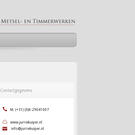
Contactgegevens
M. (+31) (0)6-29041007
www.jurriekuiper.nl
info@jurriekuiper.nl